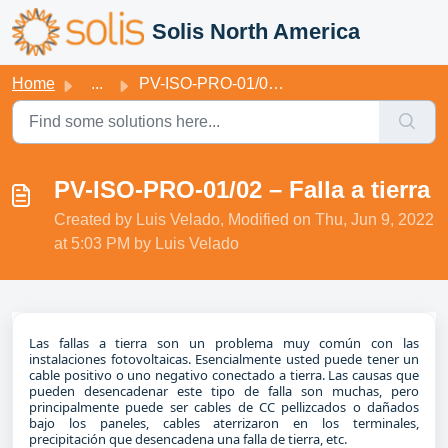
Skip to main content
Solis North America
Home
...
PV-ISO-PRO-01/02 – Falla a tierra
PV-ISO-PRO-01/02 – Falla a tierra
Created by Luis Velado, Modified on Thu, Jun 9, 2022
at 5:03 PM by Luis Velado
Las fallas a tierra son un problema muy común con las
instalaciones fotovoltaicas. Esencialmente usted puede tener un
cable positivo o uno negativo conectado a tierra. Las causas que
pueden desencadenar este tipo de falla son muchas, pero
principalmente puede ser cables de CC pellizcados o dañados
bajo los paneles, cables aterrizaron en los terminales,
precipitación que desencadena una falla de tierra, etc.