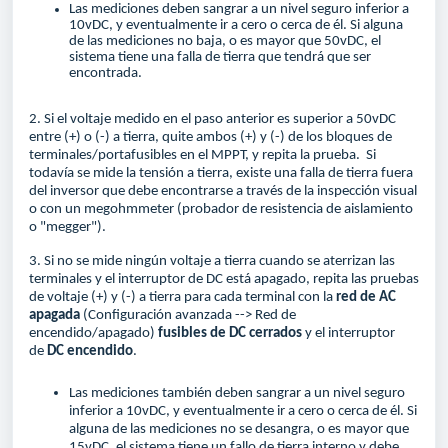
Las mediciones deben sangrar a un nivel seguro inferior a
10vDC, y eventualmente ir a cero o cerca de él. Si alguna
de las mediciones no baja, o es mayor que 50vDC, el
sistema tiene una falla de tierra que tendrá que ser
encontrada.
2. Si el voltaje medido en el paso anterior es superior a 50vDC
entre (+) o (-) a tierra, quite ambos (+) y (-) de los bloques de
terminales/portafusibles en el MPPT, y repita la prueba. Si
todavía se mide la tensión a tierra, existe una falla de tierra fuera
del inversor que debe encontrarse a través de la inspección visual
o con un megohmmeter (probador de resistencia de aislamiento
o "megger").
3. Si no se mide ningún voltaje a tierra cuando se aterrizan las
terminales y el interruptor de DC está apagado, repita las pruebas
de voltaje (+) y (-) a tierra para cada terminal con la
red de AC
apagada
(Configuración avanzada --> Red de
encendido/apagado)
fusibles de DC cerrados
y el interruptor
de
DC encendido
.
Las mediciones también deben sangrar a un nivel seguro
inferior a 10vDC, y eventualmente ir a cero o cerca de él. Si
alguna de las mediciones no se desangra, o es mayor que
15vDC, el sistema tiene un fallo de tierra interno y debe